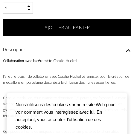
Description
Collaboration avec la céramiste Coralie Huckel
J'ai eu le plaisir de collaborer avec Coralie Huckel céramiste, pour la création de
médaillons en porcelaine destinés à la diffusion des huiles essentielles.
Chaque médaillon, d'un diamètre d'environ 2,5 pouces, est façonné à la main
avec soin et sensibilité. Leur texture poreuse permet d'absorber quelques
Nous utilisons des cookies sur notre site Web pour
gouttes d'huiles essentielles et de diffuser subtilement leurs arômes naturels
voir comment vous interagissez avec lui. En
tout au long de la journée.
acceptant, vous acceptez l’utilisation de ces
cookies.
Ces pièces artisanales uniques allient beauté, simplicité et fonctionnalité.